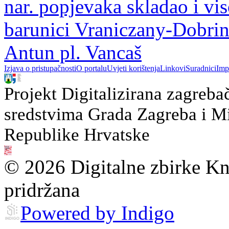
nar. popjevaka skladao i vi
barunici Vraniczany-Dobrino
Antun pl. Vancaš
Izjava o pristupačnosti
O portalu
Uvjeti korištenja
Linkovi
Suradnici
Imp
Projekt Digitalizirana zagreba
sredstvima Grada Zagreba i Min
Republike Hrvatske
© 2026 Digitalne zbirke Kn
pridržana
Powered by Indigo