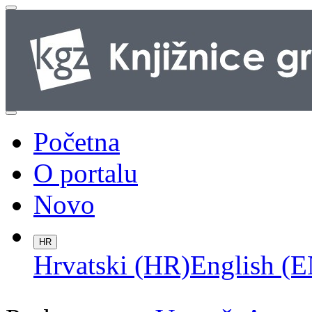
Početna
O portalu
Novo
HR
Hrvatski (HR)
English (E