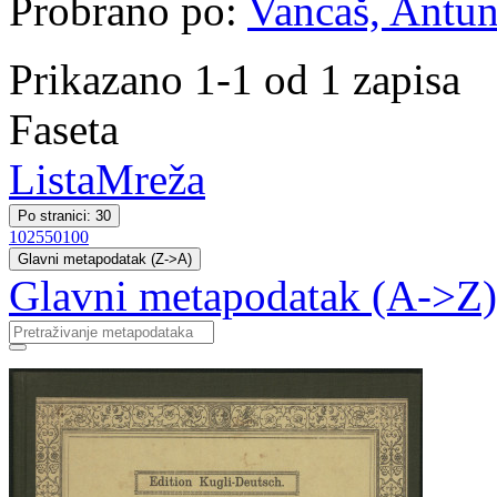
Probrano po:
Vancaš, Antun 
Prikazano 1-1 od 1 zapisa
Faseta
Lista
Mreža
Po stranici: 30
10
25
50
100
Glavni metapodatak (Z->A)
Glavni metapodatak (A->Z)