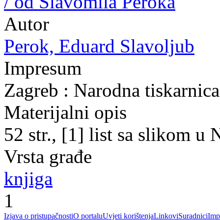
/ od Slavomila Peroka
Autor
Perok, Eduard Slavoljub
Impresum
Zagreb : Narodna tiskarnica
Materijalni opis
52 str., [1] list sa slikom 
Vrsta građe
knjiga
1
Izjava o pristupačnosti
O portalu
Uvjeti korištenja
Linkovi
Suradnici
Imp