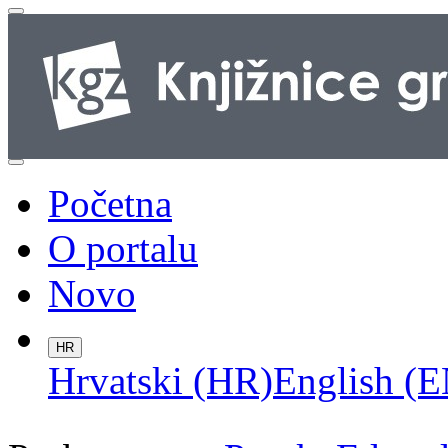
Početna
O portalu
Novo
HR
Hrvatski (HR)
English (E