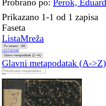
Probrano po:
Perok, Eduard
Prikazano 1-1 od 1 zapisa
Faseta
Lista
Mreža
Po stranici: 100
10
25
50
100
Glavni metapodatak (Z->A)
Glavni metapodatak (A->Z)