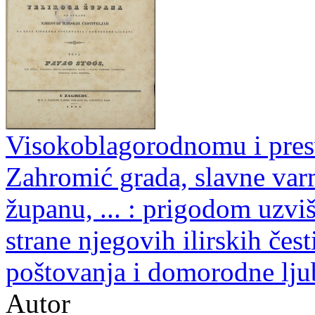
Visokoblagorodnomu i presv
Zahromić grada, slavne va
županu, ... : prigodom uzvi
strane njegovih ilirskih čes
poštovanja i domorodne ljub
Autor