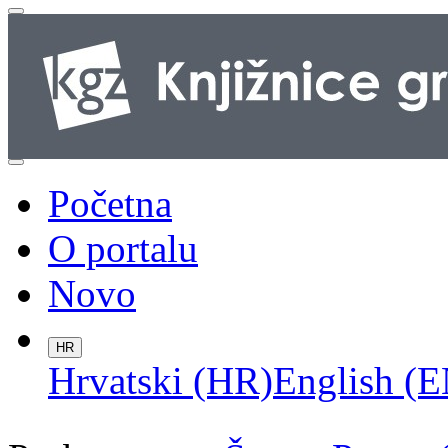
Početna
O portalu
Novo
HR
Hrvatski (HR)
English (E