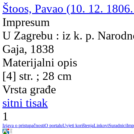
Štoos, Pavao (10. 12. 1806.
Impresum
U Zagrebu : iz k. p. Narodne
Gaja, 1838
Materijalni opis
[4] str. ; 28 cm
Vrsta građe
sitni tisak
1
Izjava o pristupačnosti
O portalu
Uvjeti korištenja
Linkovi
Suradnici
Imp