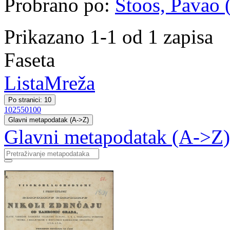
Probrano po:
Štoos, Pavao (
Prikazano 1-1 od 1 zapisa
Faseta
Lista
Mreža
Po stranici: 10
10
25
50
100
Glavni metapodatak (A->Z)
Glavni metapodatak (A->Z)