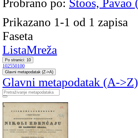
Probrano po:
Štoos, Pavao (
Prikazano 1-1 od 1 zapisa
Faseta
Lista
Mreža
Po stranici: 10
10
25
50
100
Glavni metapodatak (Z->A)
Glavni metapodatak (A->Z)