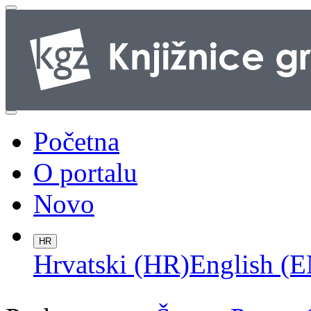
Početna
O portalu
Novo
HR
Hrvatski (HR)
English (E