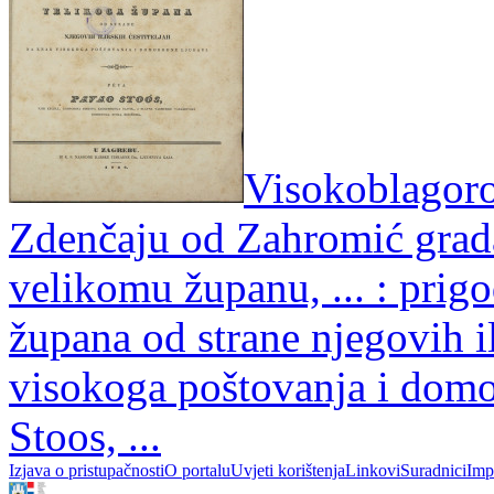
Visokoblagoro
Zdenčaju od Zahromić grad
velikomu županu, ... : prig
župana od strane njegovih il
visokoga poštovanja i domo
Stoos, ...
Izjava o pristupačnosti
O portalu
Uvjeti korištenja
Linkovi
Suradnici
Imp