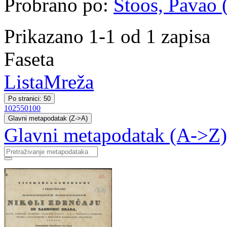
Probrano po:
Štoos, Pavao (
Prikazano 1-1 od 1 zapisa
Faseta
Lista
Mreža
Po stranici: 50
10
25
50
100
Glavni metapodatak (Z->A)
Glavni metapodatak (A->Z)