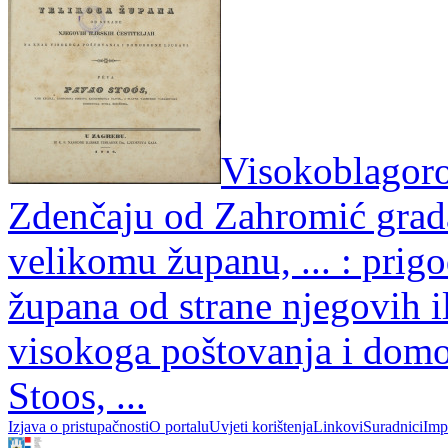
Visokoblagoro
Zdenčaju od Zahromić grad
velikomu županu, ... : prig
župana od strane njegovih il
visokoga poštovanja i domo
Stoos, ...
Izjava o pristupačnosti
O portalu
Uvjeti korištenja
Linkovi
Suradnici
Imp