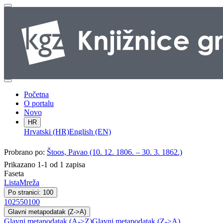
Početna
O portalu
Novo
HR
Hrvatski (HR)
English (EN)
Probrano po:
Štoos, Pavao (10. 12. 1806. – 30. 3. 1862.)
Prikazano 1-1 od 1 zapisa
Faseta
Lista
Mreža
Po stranici: 100
10
25
50
100
Glavni metapodatak (Z->A)
Glavni metapodatak (A->Z)
Glavni metapodatak (Z->A)