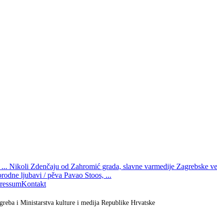
.. Nikoli Zdenčaju od Zahromić grada, slavne varmedije Zagrebske vel
orodne ljubavi / pěva Pavao Stoos, ...
ressum
Kontakt
greba i Ministarstva kulture i medija Republike Hrvatske