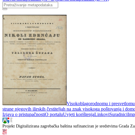
Visokoblagorodnomu i presvetlomu .
strane njegovih ilirskih čestiteljah na znak visokoga poštovanja i dom
Izjava o pristupačnosti
O portalu
Uvjeti korištenja
Linkovi
Suradnici
Imp
Projekt Digitalizirana zagrebačka baština sufinanciran je sredstvima Grada Za