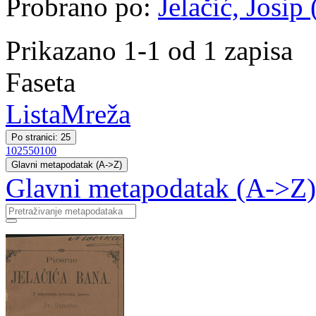
Probrano po:
Jelačić, Josip
Prikazano 1-1 od 1 zapisa
Faseta
Lista
Mreža
Po stranici: 25
10
25
50
100
Glavni metapodatak (A->Z)
Glavni metapodatak (A->Z)