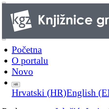
Početna
O portalu
Novo
HR
Hrvatski (HR)
English (E