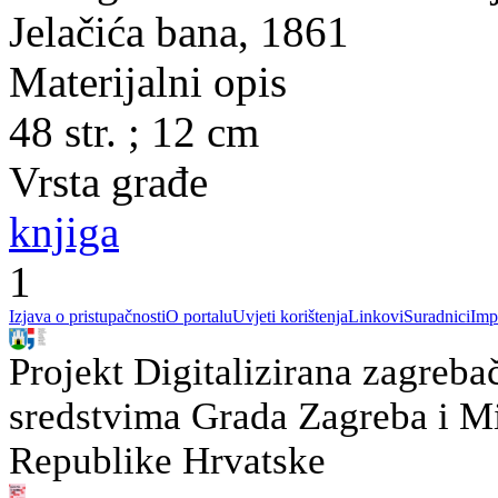
Jelačića bana, 1861
Materijalni opis
48 str. ; 12 cm
Vrsta građe
knjiga
1
Izjava o pristupačnosti
O portalu
Uvjeti korištenja
Linkovi
Suradnici
Imp
Projekt Digitalizirana zagreba
sredstvima Grada Zagreba i Min
Republike Hrvatske