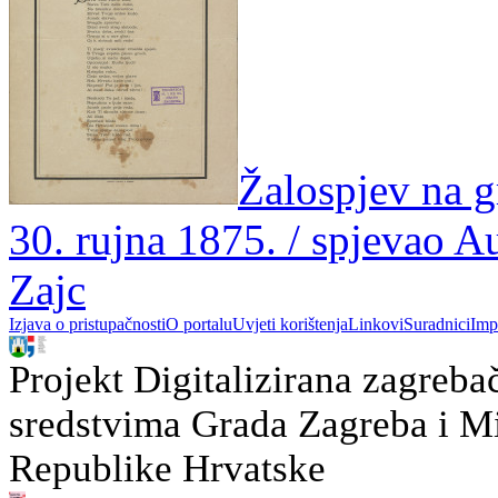
Žalospjev na 
30. rujna 1875. / spjevao A
Zajc
Izjava o pristupačnosti
O portalu
Uvjeti korištenja
Linkovi
Suradnici
Imp
Projekt Digitalizirana zagreba
sredstvima Grada Zagreba i Min
Republike Hrvatske