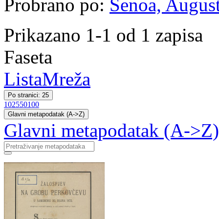
Probrano po:
Šenoa, August
Prikazano 1-1 od 1 zapisa
Faseta
Lista
Mreža
Po stranici: 25
10
25
50
100
Glavni metapodatak (A->Z)
Glavni metapodatak (A->Z)