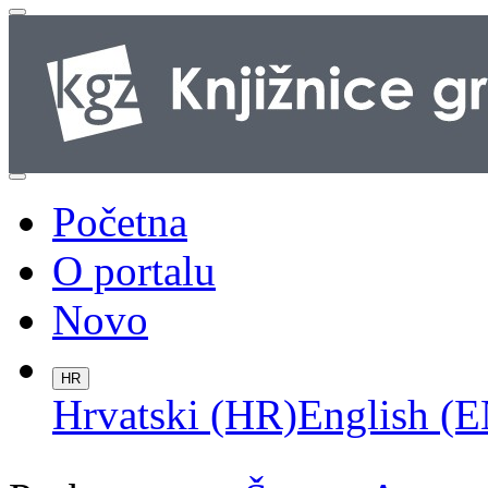
Početna
O portalu
Novo
HR
Hrvatski (HR)
English (E