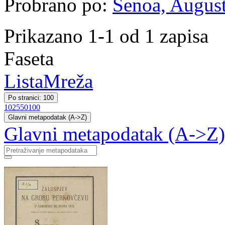
Probrano po:
Šenoa, August
Prikazano 1-1 od 1 zapisa
Faseta
Lista
Mreža
Po stranici: 100
10
25
50
100
Glavni metapodatak (A->Z)
Glavni metapodatak (A->Z)