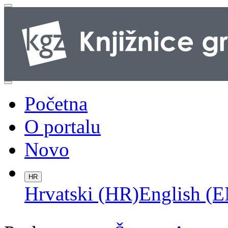
Početna
O portalu
Novo
HR
Hrvatski (HR)
English (E