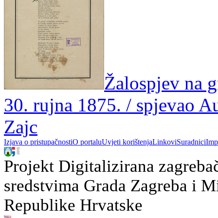
Žalospjev na 
30. rujna 1875. / spjevao A
Zajc
Izjava o pristupačnosti
O portalu
Uvjeti korištenja
Linkovi
Suradnici
Imp
Projekt Digitalizirana zagreba
sredstvima Grada Zagreba i Min
Republike Hrvatske