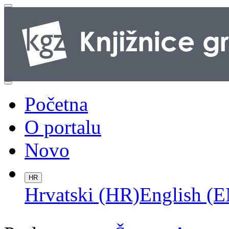
Početna
O portalu
Novo
HR
Hrvatski (HR)
English (E