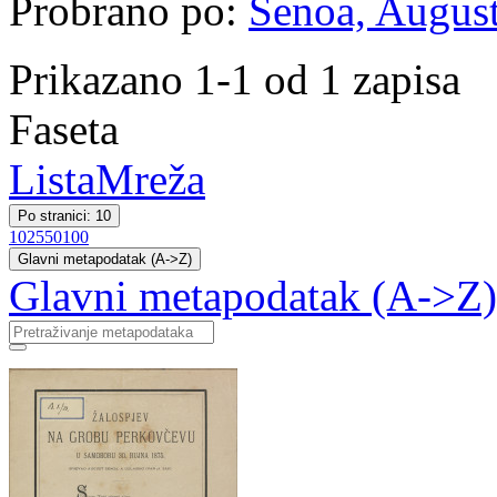
Probrano po:
Šenoa, August
Prikazano 1-1 od 1 zapisa
Faseta
Lista
Mreža
Po stranici: 10
10
25
50
100
Glavni metapodatak (A->Z)
Glavni metapodatak (A->Z)