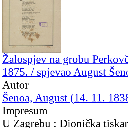
Žalospjev na grobu Perkovč
1875. / spjevao August Šeno
Autor
Šenoa, August (14. 11. 1838
Impresum
U Zagrebu : Dionička tiska