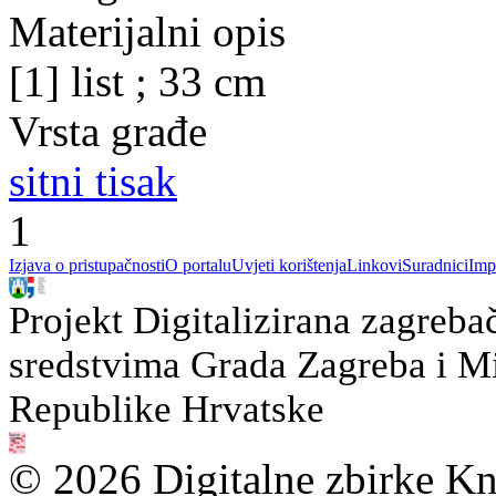
Materijalni opis
[1] list ; 33 cm
Vrsta građe
sitni tisak
1
Izjava o pristupačnosti
O portalu
Uvjeti korištenja
Linkovi
Suradnici
Imp
Projekt Digitalizirana zagreba
sredstvima Grada Zagreba i Min
Republike Hrvatske
© 2026 Digitalne zbirke Kn