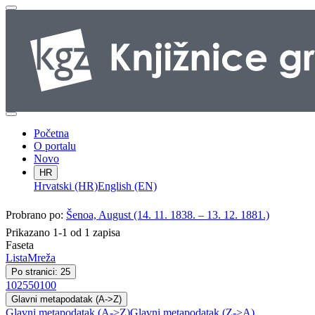
Početna
O portalu
Novo
HR
Hrvatski (HR)
English (EN)
Probrano po:
Šenoa, August (14. 11. 1838. – 13. 12. 1881.)
Prikazano 1-1 od 1 zapisa
Faseta
Lista
Mreža
Po stranici: 25
10
25
50
100
Glavni metapodatak (A->Z)
Glavni metapodatak (A->Z)
Glavni metapodatak (Z->A)