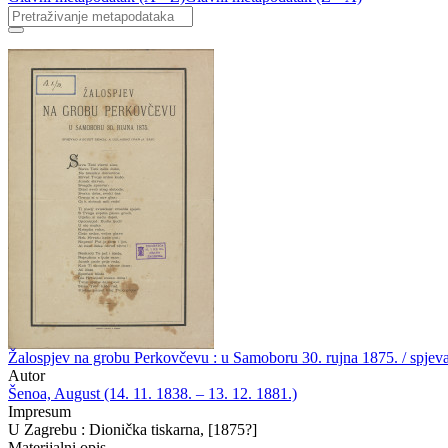
Žalospjev na grobu Perkovčevu : u Samoboru 30. rujna 1875. / spjeva
Autor
Šenoa, August (14. 11. 1838. – 13. 12. 1881.)
Impresum
U Zagrebu : Dionička tiskarna, [1875?]
Materijalni opis