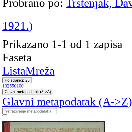
Probrano po:
Trstenjak, Dav
1921.)
Prikazano 1-1 od 1 zapisa
Faseta
Lista
Mreža
Po stranici: 25
10
25
50
100
Glavni metapodatak (Z->A)
Glavni metapodatak (A->Z)