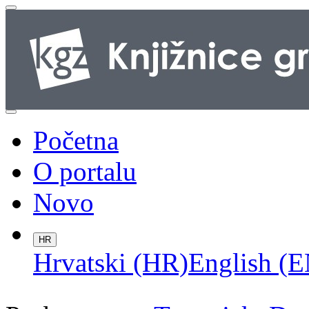
Početna
O portalu
Novo
HR
Hrvatski (HR)
English (E