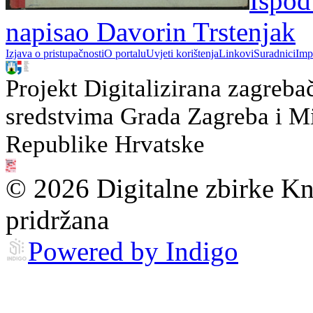
Ispod
napisao Davorin Trstenjak
Izjava o pristupačnosti
O portalu
Uvjeti korištenja
Linkovi
Suradnici
Imp
Projekt Digitalizirana zagreba
sredstvima Grada Zagreba i Min
Republike Hrvatske
© 2026 Digitalne zbirke Kn
pridržana
Powered by Indigo