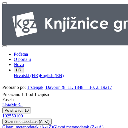
Početna
O portalu
Novo
HR
Hrvatski (HR)
English (EN)
Probrano po:
Trstenjak, Davorin (8. 11. 1848. – 10. 2. 1921.)
Prikazano 1-1 od 1 zapisa
Faseta
Lista
Mreža
Po stranici: 10
10
25
50
100
Glavni metapodatak (A->Z)
Glavni metapodatak (A->Z)
Glavni metapodatak (Z->A)