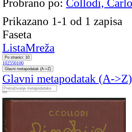
Probrano po:
Collodi, Carlo
Prikazano 1-1 od 1 zapisa
Faseta
Lista
Mreža
Po stranici: 10
10
25
50
100
Glavni metapodatak (A->Z)
Glavni metapodatak (A->Z)