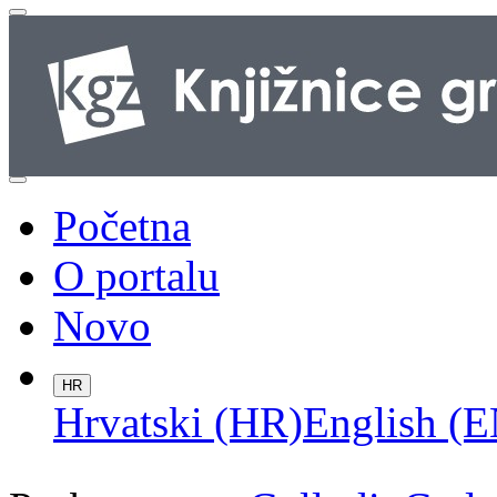
Početna
O portalu
Novo
HR
Hrvatski (HR)
English (E