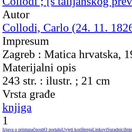
Collodi ; [s talijanskog pr
Autor
Collodi, Carlo (24. 11. 1826
Impresum
Zagreb : Matica hrvatska, 
Materijalni opis
243 str. : ilustr. ; 21 cm
Vrsta građe
knjiga
1
Izjava o pristupačnosti
O portalu
Uvjeti korištenja
Linkovi
Suradnici
Imp