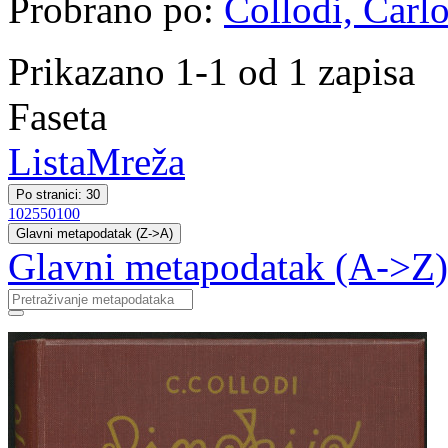
Probrano po:
Collodi, Carlo
Prikazano 1-1 od 1 zapisa
Faseta
Lista
Mreža
Po stranici: 30
10
25
50
100
Glavni metapodatak (Z->A)
Glavni metapodatak (A->Z)