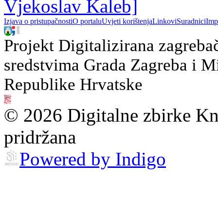
Vjekoslav Kaleb]
Izjava o pristupačnosti
O portalu
Uvjeti korištenja
Linkovi
Suradnici
Imp
Projekt Digitalizirana zagreba
sredstvima Grada Zagreba i Min
Republike Hrvatske
© 2026 Digitalne zbirke Kn
pridržana
Powered by Indigo