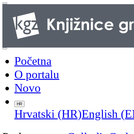
Početna
O portalu
Novo
HR
Hrvatski (HR)
English (E