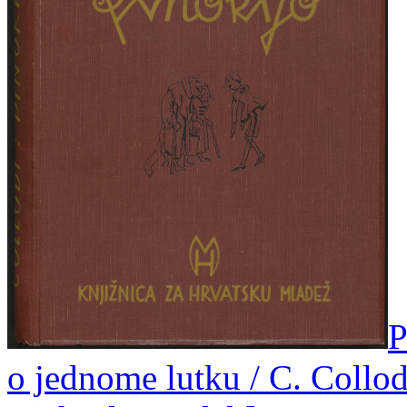
P
o jednome lutku / C. Collodi