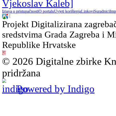
Vjekoslav Kaleb]
Izjava o pristupačnosti
O portalu
Uvjeti korištenja
Linkovi
Suradnici
Imp
Projekt Digitalizirana zagreba
sredstvima Grada Zagreba i Min
Republike Hrvatske
© 2026 Digitalne zbirke Kn
pridržana
Powered by Indigo