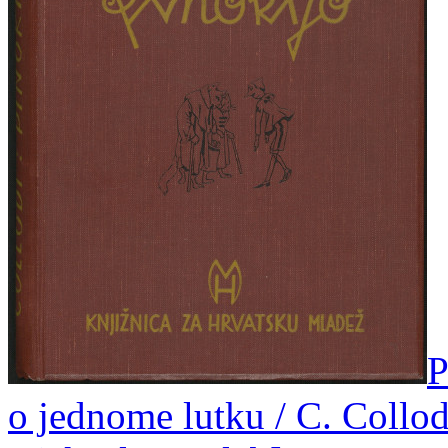
P
o jednome lutku / C. Collodi