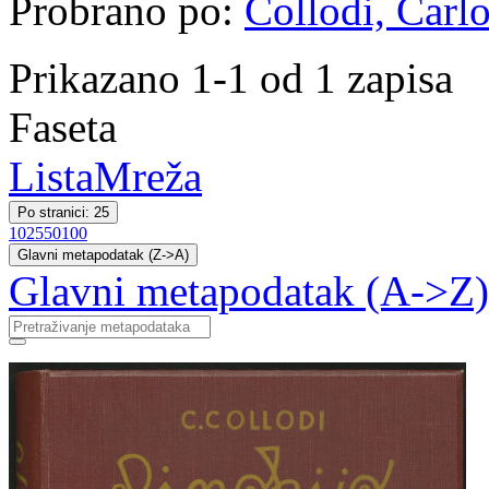
Probrano po:
Collodi, Carlo
Prikazano 1-1 od 1 zapisa
Faseta
Lista
Mreža
Po stranici: 25
10
25
50
100
Glavni metapodatak (Z->A)
Glavni metapodatak (A->Z)