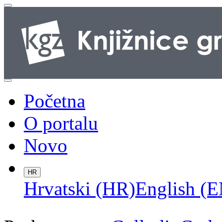
Početna
O portalu
Novo
HR
Hrvatski (HR)
English (E