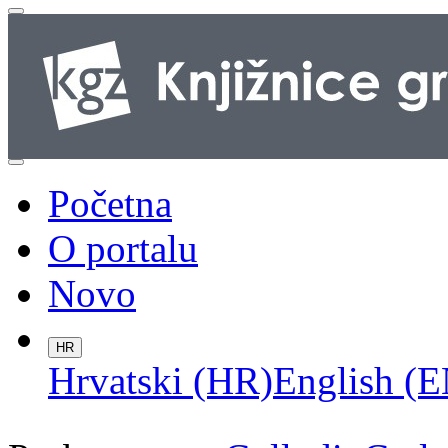
Početna
O portalu
Novo
HR
Hrvatski (HR)
English (E