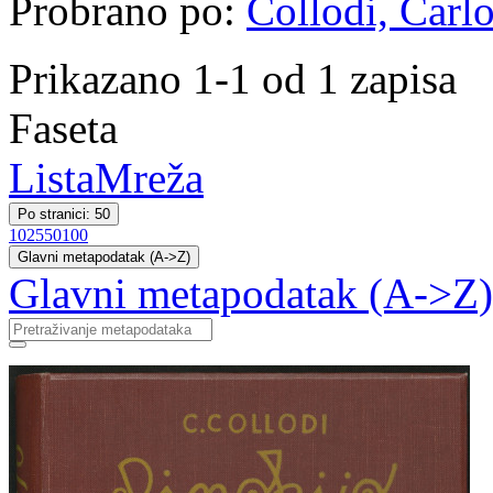
Probrano po:
Collodi, Carlo
Prikazano 1-1 od 1 zapisa
Faseta
Lista
Mreža
Po stranici: 50
10
25
50
100
Glavni metapodatak (A->Z)
Glavni metapodatak (A->Z)