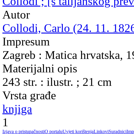
Collodi ; [s talijanskog pr
Autor
Collodi, Carlo (24. 11. 1826
Impresum
Zagreb : Matica hrvatska, 
Materijalni opis
243 str. : ilustr. ; 21 cm
Vrsta građe
knjiga
1
Izjava o pristupačnosti
O portalu
Uvjeti korištenja
Linkovi
Suradnici
Imp