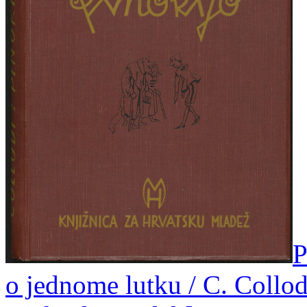
P
o jednome lutku / C. Collodi