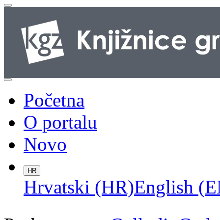
Početna
O portalu
Novo
HR
Hrvatski (HR)
English (E