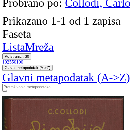
Probrano po:
Collodi, Carlo
Prikazano 1-1 od 1 zapisa
Faseta
Lista
Mreža
Po stranici: 30
10
25
50
100
Glavni metapodatak (A->Z)
Glavni metapodatak (A->Z)