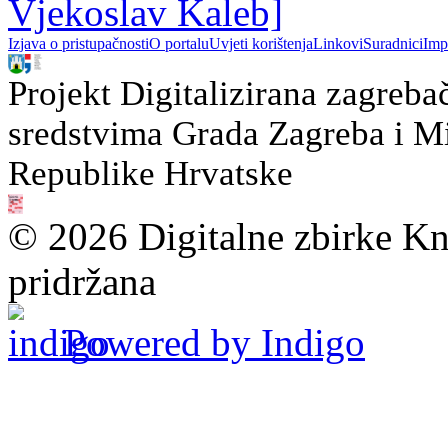
Vjekoslav Kaleb]
Izjava o pristupačnosti
O portalu
Uvjeti korištenja
Linkovi
Suradnici
Imp
Projekt Digitalizirana zagreba
sredstvima Grada Zagreba i Min
Republike Hrvatske
© 2026 Digitalne zbirke Kn
pridržana
Powered by Indigo