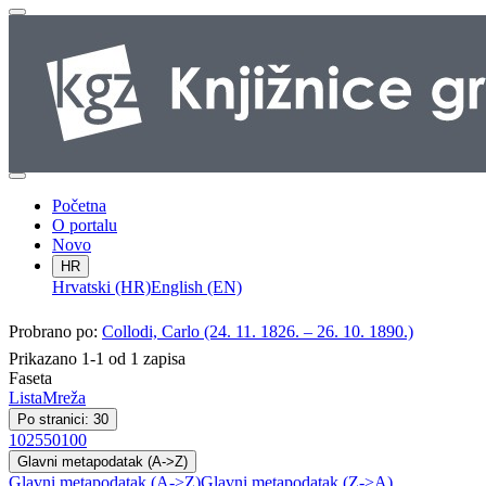
Početna
O portalu
Novo
HR
Hrvatski (HR)
English (EN)
Probrano po:
Collodi, Carlo (24. 11. 1826. – 26. 10. 1890.)
Prikazano 1-1 od 1 zapisa
Faseta
Lista
Mreža
Po stranici: 30
10
25
50
100
Glavni metapodatak (A->Z)
Glavni metapodatak (A->Z)
Glavni metapodatak (Z->A)