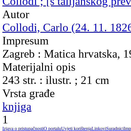
Collodi ; [s talijanskog pr
Autor
Collodi, Carlo (24. 11. 1826
Impresum
Zagreb : Matica hrvatska, 
Materijalni opis
243 str. : ilustr. ; 21 cm
Vrsta građe
knjiga
1
Izjava o pristupačnosti
O portalu
Uvjeti korištenja
Linkovi
Suradnici
Imp