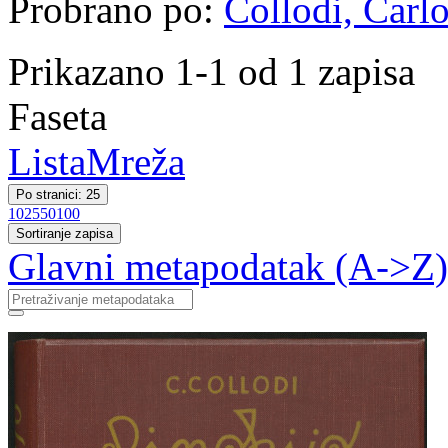
Probrano po:
Collodi, Carlo
Prikazano 1-1 od 1 zapisa
Faseta
Lista
Mreža
Po stranici: 25
10
25
50
100
Sortiranje zapisa
Glavni metapodatak (A->Z)