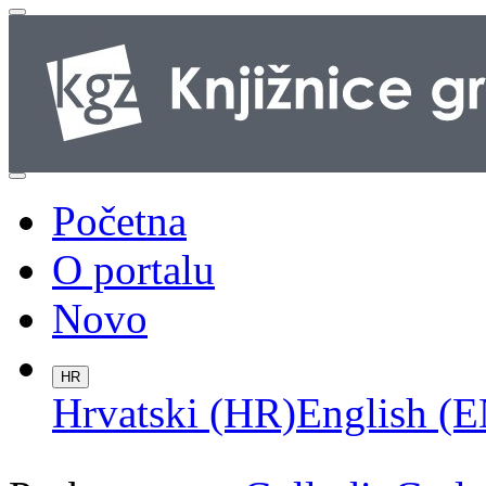
Početna
O portalu
Novo
HR
Hrvatski (HR)
English (E