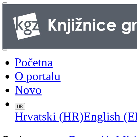
Početna
O portalu
Novo
HR
Hrvatski (HR)
English (E