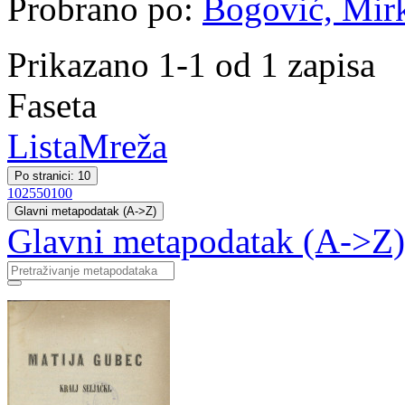
Probrano po:
Bogović, Mirko
Prikazano 1-1 od 1 zapisa
Faseta
Lista
Mreža
Po stranici: 10
10
25
50
100
Glavni metapodatak (A->Z)
Glavni metapodatak (A->Z)