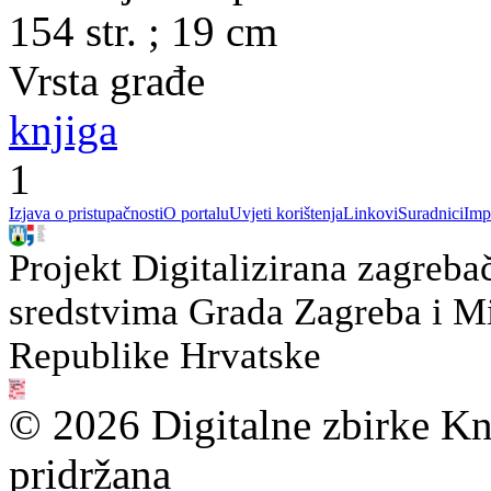
154 str. ; 19 cm
Vrsta građe
knjiga
1
Izjava o pristupačnosti
O portalu
Uvjeti korištenja
Linkovi
Suradnici
Imp
Projekt Digitalizirana zagreba
sredstvima Grada Zagreba i Min
Republike Hrvatske
© 2026 Digitalne zbirke Kn
pridržana