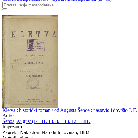
Kletva : historički roman / od Augusta Šenoe ; nastavio i dovršio J. E
Autor
Šenoa, August (14. 11. 1838. – 13. 12. 1881.)
Impresum
Zagreb : Nakladom Narodnih novinah, 1882
Materijalni opis