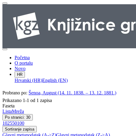
Početna
O portalu
Novo
HR
Hrvatski (HR)
English (EN)
Probrano po:
Šenoa, August (14. 11. 1838. – 13. 12. 1881.)
Prikazano 1-1 od 1 zapisa
Faseta
Lista
Mreža
Po stranici: 30
10
25
50
100
Sortiranje zapisa
Glavni metapodatak (A->Z)
Glavni metapodatak (Z->A)