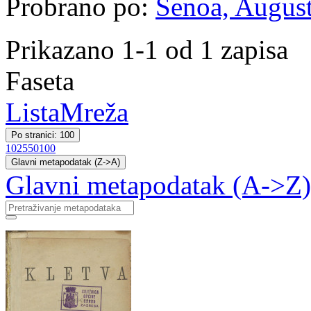
Probrano po:
Šenoa, August
Prikazano 1-1 od 1 zapisa
Faseta
Lista
Mreža
Po stranici: 100
10
25
50
100
Glavni metapodatak (Z->A)
Glavni metapodatak (A->Z)