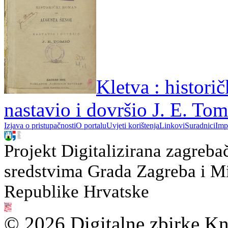
Kletva : histori
nastavio i dovršio J. E. Tom
Izjava o pristupačnosti
O portalu
Uvjeti korištenja
Linkovi
Suradnici
Imp
Projekt Digitalizirana zagreba
sredstvima Grada Zagreba i Min
Republike Hrvatske
© 2026 Digitalne zbirke Kn