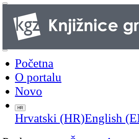
Početna
O portalu
Novo
HR
Hrvatski (HR)
English (E