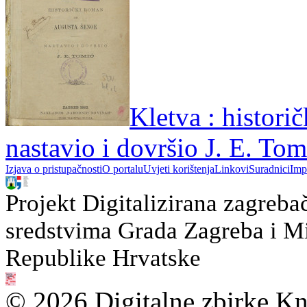
Kletva : histori
nastavio i dovršio J. E. Tom
Izjava o pristupačnosti
O portalu
Uvjeti korištenja
Linkovi
Suradnici
Imp
Projekt Digitalizirana zagreba
sredstvima Grada Zagreba i Min
Republike Hrvatske
© 2026 Digitalne zbirke Kn