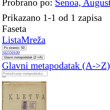
Probrano po:
Šenoa, August
Prikazano 1-1 od 1 zapisa
Faseta
Lista
Mreža
Po stranici: 50
10
25
50
100
Glavni metapodatak (Z->A)
Glavni metapodatak (A->Z)