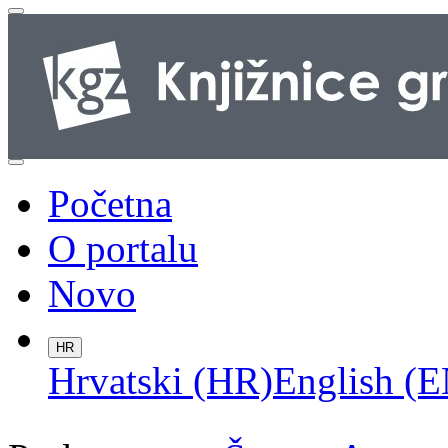
Početna
O portalu
Novo
HR
Hrvatski (HR)
English (E