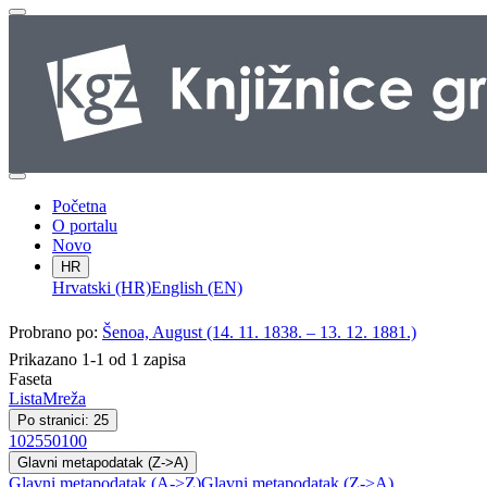
Početna
O portalu
Novo
HR
Hrvatski (HR)
English (EN)
Probrano po:
Šenoa, August (14. 11. 1838. – 13. 12. 1881.)
Prikazano 1-1 od 1 zapisa
Faseta
Lista
Mreža
Po stranici: 25
10
25
50
100
Glavni metapodatak (Z->A)
Glavni metapodatak (A->Z)
Glavni metapodatak (Z->A)