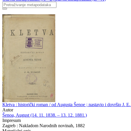
Kletva : historički roman / od Augusta Šenoe ; nastavio i dovršio J. E
Autor
Šenoa, August (14. 11. 1838. – 13. 12. 1881.)
Impresum
Zagreb : Nakladom Narodnih novinah, 1882
Materijalni opis