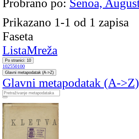
Probrano po:
Šenoa, August
Prikazano 1-1 od 1 zapisa
Faseta
Lista
Mreža
Po stranici: 10
10
25
50
100
Glavni metapodatak (A->Z)
Glavni metapodatak (A->Z)