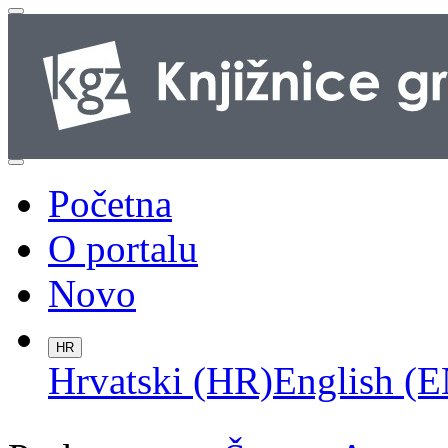
Početna
O portalu
Novo
HR
Hrvatski (HR)
English (E