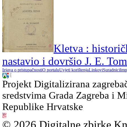
Kletva : histori
nastavio i dovršio J. E. Tom
Izjava o pristupačnosti
O portalu
Uvjeti korištenja
Linkovi
Suradnici
Imp
Projekt Digitalizirana zagreba
sredstvima Grada Zagreba i Min
Republike Hrvatske
© 2026 Digitalne zbirke Kn