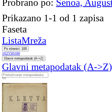
Probrano po:
Šenoa, August
Prikazano 1-1 od 1 zapisa
Faseta
Lista
Mreža
Po stranici: 100
10
25
50
100
Glavni metapodatak (A->Z)
Glavni metapodatak (A->Z)