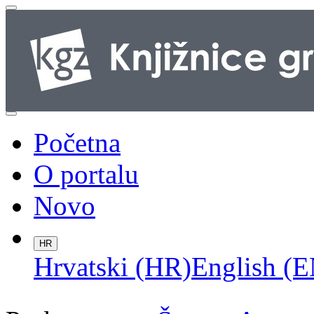
Početna
O portalu
Novo
HR
Hrvatski (HR)
English (E