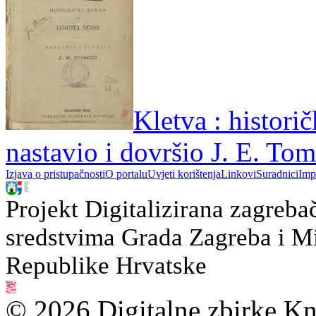
Kletva : histori
nastavio i dovršio J. E. Tom
Izjava o pristupačnosti
O portalu
Uvjeti korištenja
Linkovi
Suradnici
Imp
Projekt Digitalizirana zagreba
sredstvima Grada Zagreba i Min
Republike Hrvatske
© 2026 Digitalne zbirke Kn