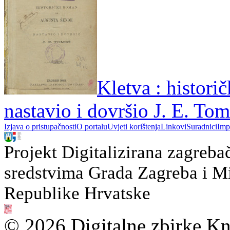
Kletva : histori
nastavio i dovršio J. E. Tom
Izjava o pristupačnosti
O portalu
Uvjeti korištenja
Linkovi
Suradnici
Imp
Projekt Digitalizirana zagreba
sredstvima Grada Zagreba i Min
Republike Hrvatske
© 2026 Digitalne zbirke Kn