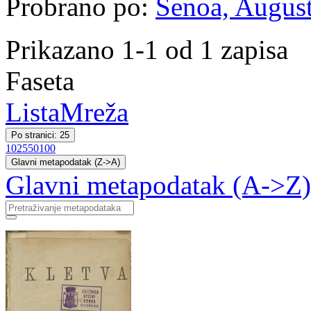
Probrano po:
Šenoa, August
Prikazano 1-1 od 1 zapisa
Faseta
Lista
Mreža
Po stranici: 25
10
25
50
100
Glavni metapodatak (Z->A)
Glavni metapodatak (A->Z)