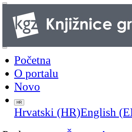
Početna
O portalu
Novo
HR
Hrvatski (HR)
English (E