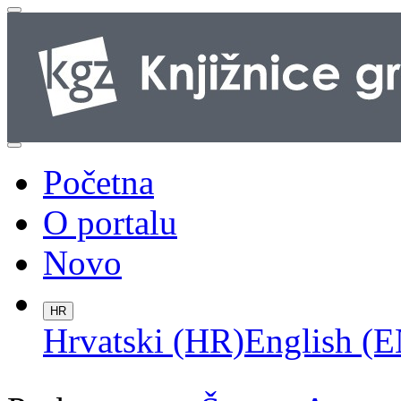
Početna
O portalu
Novo
HR
Hrvatski (HR)
English (E