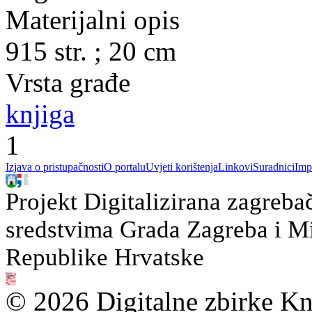
Materijalni opis
915 str. ; 20 cm
Vrsta građe
knjiga
1
Izjava o pristupačnosti
O portalu
Uvjeti korištenja
Linkovi
Suradnici
Imp
Projekt Digitalizirana zagreba
sredstvima Grada Zagreba i Min
Republike Hrvatske
© 2026 Digitalne zbirke Kn