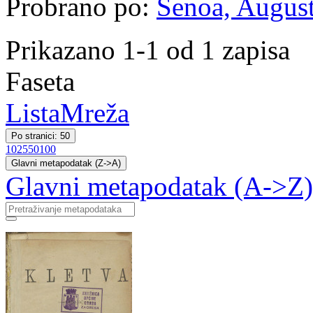
Probrano po:
Šenoa, August
Prikazano 1-1 od 1 zapisa
Faseta
Lista
Mreža
Po stranici: 50
10
25
50
100
Glavni metapodatak (Z->A)
Glavni metapodatak (A->Z)