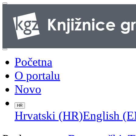
Početna
O portalu
Novo
HR
Hrvatski (HR)
English (E