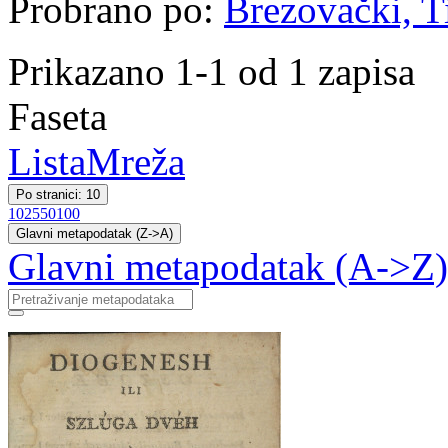
Probrano po:
Brezovački, Ti
Prikazano 1-1 od 1 zapisa
Faseta
Lista
Mreža
Po stranici: 10
10
25
50
100
Glavni metapodatak (Z->A)
Glavni metapodatak (A->Z)