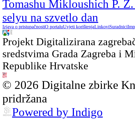
Tomashu Mikloushich P. Z.
selyu na szvetlo dan
Izjava o pristupačnosti
O portalu
Uvjeti korištenja
Linkovi
Suradnici
Imp
Projekt Digitalizirana zagreba
sredstvima Grada Zagreba i Min
Republike Hrvatske
© 2026 Digitalne zbirke Kn
pridržana
Powered by Indigo