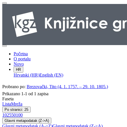
Početna
O portalu
Novo
HR
Hrvatski (HR)
English (EN)
Probrano po:
Brezovački, Tito (4. 1. 1757. – 29. 10. 1805.)
Prikazano 1-1 od 1 zapisa
Faseta
Lista
Mreža
Po stranici: 25
10
25
50
100
Glavni metapodatak (Z->A)
Glavni metapodatak (A->Z)
Glavni metapodatak (Z->A)