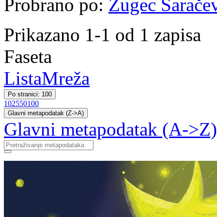
Probrano po:
Žugec Saračev
Prikazano 1-1 od 1 zapisa
Faseta
Lista
Mreža
Po stranici: 100
10
25
50
100
Glavni metapodatak (Z->A)
Glavni metapodatak (A->Z)