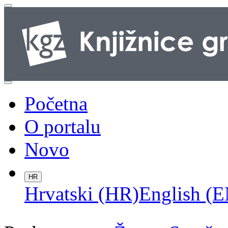
Početna
O portalu
Novo
HR
Hrvatski (HR)
English (E