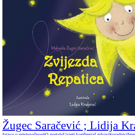
Žugec Saračević ; Lidija Kr
Izjava o pristupačnosti
O portalu
Uvjeti korištenja
Linkovi
Suradnici
Imp