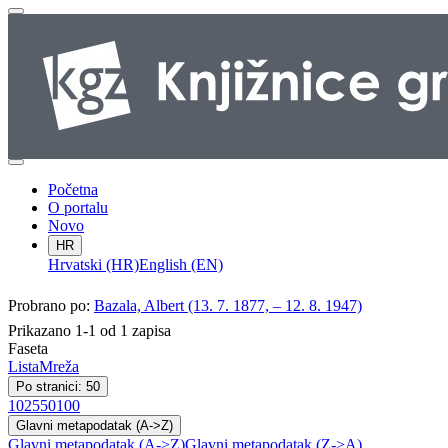
Početna
O portalu
Novo
HR
Hrvatski (HR)
English (EN)
Probrano po:
Bazala, Albert (13. 7. 1877, – 12. 8. 1947)
Prikazano 1-1 od 1 zapisa
Faseta
Lista
Mreža
Po stranici: 50
10
25
50
100
Glavni metapodatak (A->Z)
Glavni metapodatak (A->Z)
Glavni metapodatak (Z->A)