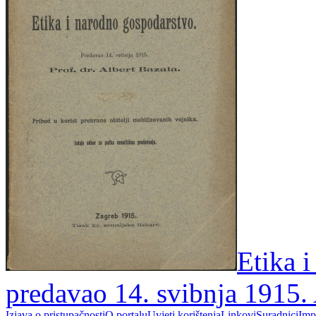
Etika 
predavao 14. svibnja 1915. 
Izjava o pristupačnosti
O portalu
Uvjeti korištenja
Linkovi
Suradnici
Imp