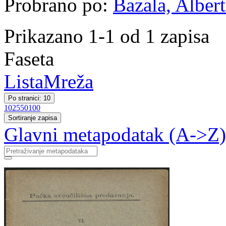
Probrano po:
Bazala, Albert
Prikazano 1-1 od 1 zapisa
Faseta
Lista
Mreža
Po stranici: 10
10
25
50
100
Sortiranje zapisa
Glavni metapodatak (A->Z)