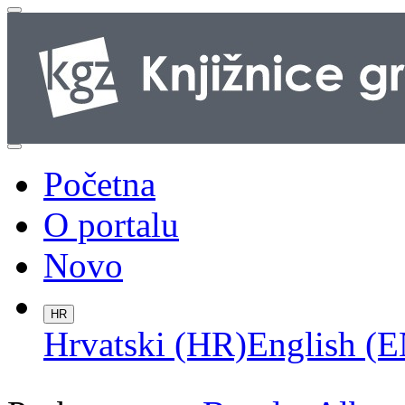
Početna
O portalu
Novo
HR
Hrvatski (HR)
English (E