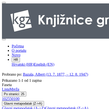
Početna
O portalu
Novo
HR
Hrvatski (HR)
English (EN)
Probrano po:
Bazala, Albert (13. 7. 1877, – 12. 8. 1947)
Prikazano 1-1 od 1 zapisa
Faseta
Lista
Mreža
Po stranici: 25
10
25
50
100
Glavni metapodatak (Z->A)
Glavni metapodatak (A->Z)
Glavni metapodatak (Z->A)