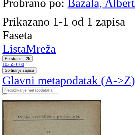
Probrano po:
Bazala, Albert
Prikazano 1-1 od 1 zapisa
Faseta
Lista
Mreža
Po stranici: 25
10
25
50
100
Sortiranje zapisa
Glavni metapodatak (A->Z)