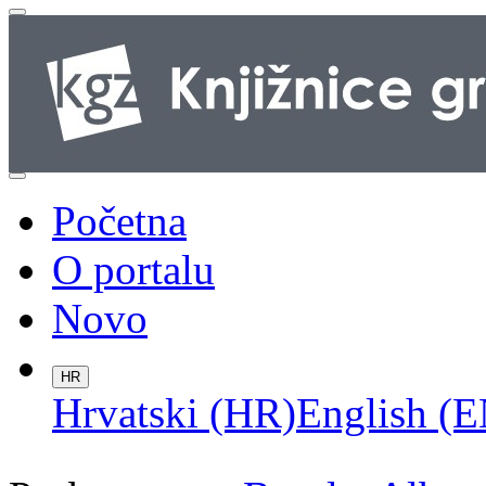
Početna
O portalu
Novo
HR
Hrvatski (HR)
English (E