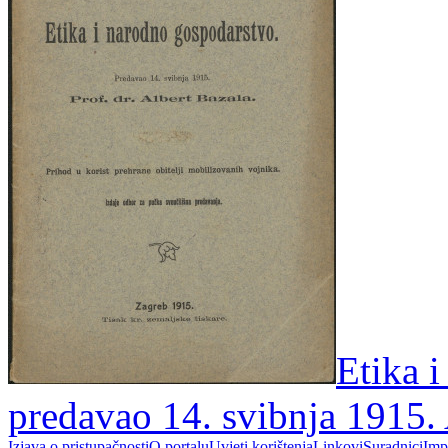
Etika 
predavao 14. svibnja 1915. 
Izjava o pristupačnosti
O portalu
Uvjeti korištenja
Linkovi
Suradnici
Imp