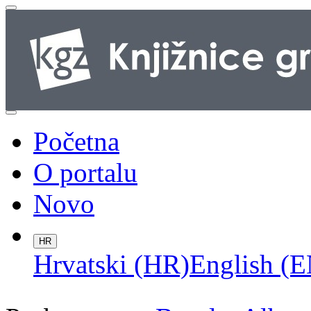
Početna
O portalu
Novo
HR
Hrvatski (HR)
English (E