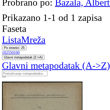
Probrano po:
Bazala, Albert
Prikazano 1-1 od 1 zapisa
Faseta
Lista
Mreža
Po stranici: 25
10
25
50
100
Glavni metapodatak (Z->A)
Glavni metapodatak (A->Z)