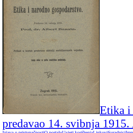
Etika 
predavao 14. svibnja 1915. 
Izjava o pristupačnosti
O portalu
Uvjeti korištenja
Linkovi
Suradnici
Imp