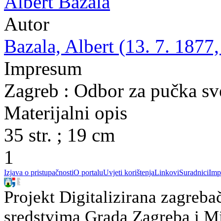
Albert Bazala
Autor
Bazala, Albert (13. 7. 1877,
Impresum
Zagreb : Odbor za pučka sv
Materijalni opis
35 str. ; 19 cm
1
Izjava o pristupačnosti
O portalu
Uvjeti korištenja
Linkovi
Suradnici
Imp
Projekt Digitalizirana zagreba
sredstvima Grada Zagreba i Min