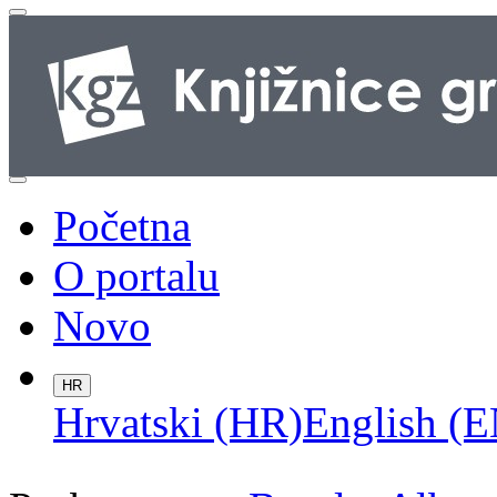
Početna
O portalu
Novo
HR
Hrvatski (HR)
English (E