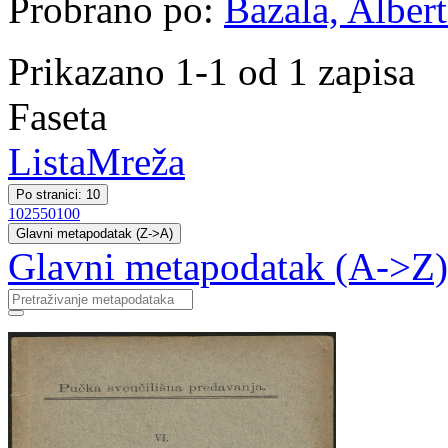
Probrano po:
Bazala, Albert
Prikazano 1-1 od 1 zapisa
Faseta
Lista
Mreža
Po stranici: 10
10
25
50
100
Glavni metapodatak (Z->A)
Glavni metapodatak (A->Z)