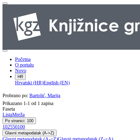
Početna
O portalu
Novo
HR
Hrvatski (HR)
English (EN)
Probrano po:
Bartolić, Marija
Prikazano 1-1 od 1 zapisa
Faseta
Lista
Mreža
Po stranici: 100
10
25
50
100
Glavni metapodatak (A->Z)
Glavni metapodatak (A->Z)
Glavni metapodatak (Z->A)