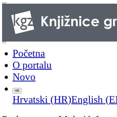
Početna
O portalu
Novo
HR
Hrvatski (HR)
English (E