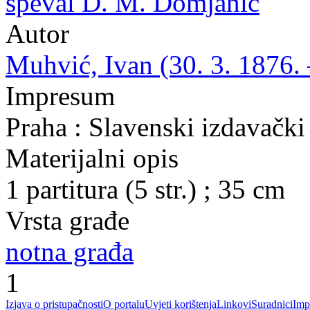
speval D. M. Domjanić
Autor
Muhvić, Ivan (30. 3. 1876. 
Impresum
Praha : Slavenski izdavački
Materijalni opis
1 partitura (5 str.) ; 35 cm
Vrsta građe
notna građa
1
Izjava o pristupačnosti
O portalu
Uvjeti korištenja
Linkovi
Suradnici
Imp