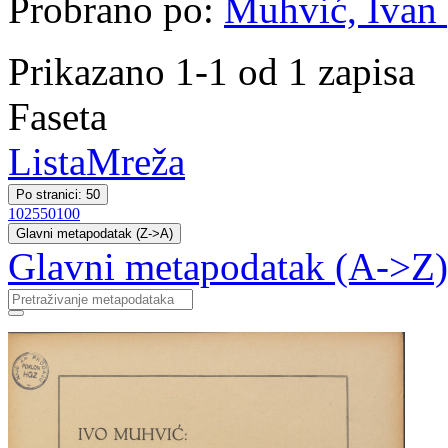
Probrano po:
Muhvić, Ivan (
Prikazano 1-1 od 1 zapisa
Faseta
Lista
Mreža
Po stranici: 50
10
25
50
100
Glavni metapodatak (Z->A)
Glavni metapodatak (A->Z)