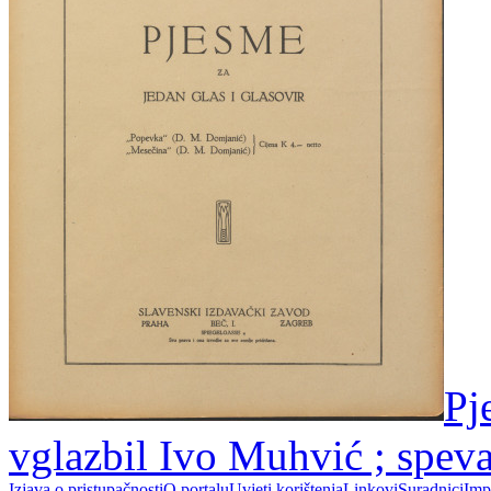
Pj
vglazbil Ivo Muhvić ; spev
Izjava o pristupačnosti
O portalu
Uvjeti korištenja
Linkovi
Suradnici
Imp