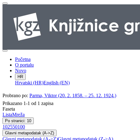
Početna
O portalu
Novo
HR
Hrvatski (HR)
English (EN)
Probrano po:
Parma, Viktor (20. 2. 1858. – 25. 12. 1924.)
Prikazano 1-1 od 1 zapisa
Faseta
Lista
Mreža
Po stranici: 10
10
25
50
100
Glavni metapodatak (A->Z)
Glavni metapodatak (A->Z)
Glavni metapodatak (Z->A)