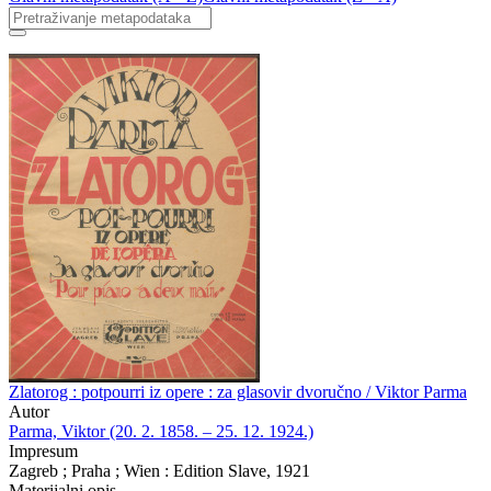
Zlatorog : potpourri iz opere : za glasovir dvoručno / Viktor Parma
Autor
Parma, Viktor (20. 2. 1858. – 25. 12. 1924.)
Impresum
Zagreb ; Praha ; Wien : Edition Slave, 1921
Materijalni opis