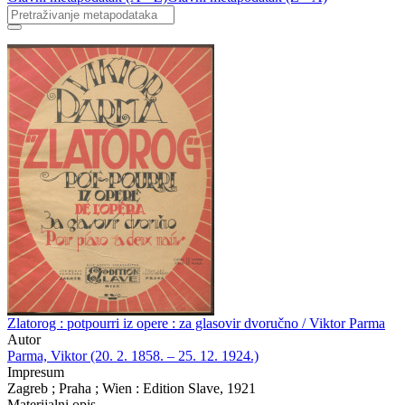
Zlatorog : potpourri iz opere : za glasovir dvoručno / Viktor Parma
Autor
Parma, Viktor (20. 2. 1858. – 25. 12. 1924.)
Impresum
Zagreb ; Praha ; Wien : Edition Slave, 1921
Materijalni opis