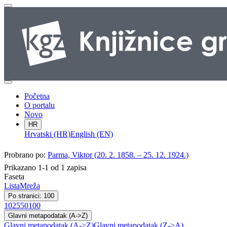
Početna
O portalu
Novo
HR
Hrvatski (HR)
English (EN)
Probrano po:
Parma, Viktor (20. 2. 1858. – 25. 12. 1924.)
Prikazano 1-1 od 1 zapisa
Faseta
Lista
Mreža
Po stranici: 100
10
25
50
100
Glavni metapodatak (A->Z)
Glavni metapodatak (A->Z)
Glavni metapodatak (Z->A)