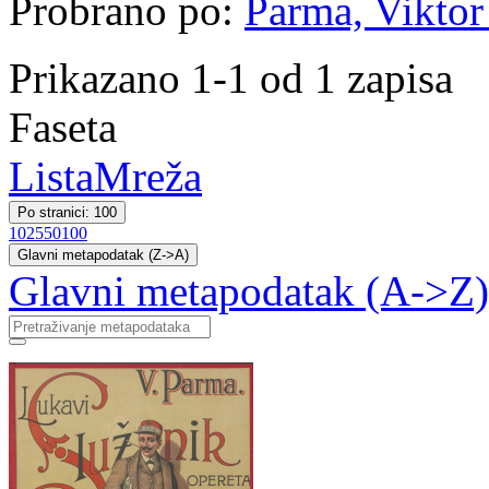
Probrano po:
Parma, Viktor 
Prikazano 1-1 od 1 zapisa
Faseta
Lista
Mreža
Po stranici: 100
10
25
50
100
Glavni metapodatak (Z->A)
Glavni metapodatak (A->Z)