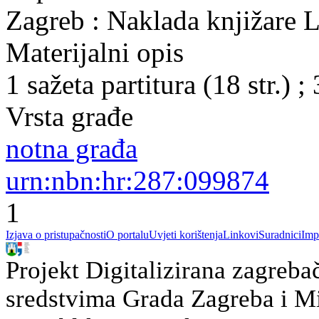
Zagreb : Naklada knjižare L
Materijalni opis
1 sažeta partitura (18 str.) ;
Vrsta građe
notna građa
urn:nbn:hr:287:099874
1
Izjava o pristupačnosti
O portalu
Uvjeti korištenja
Linkovi
Suradnici
Imp
Projekt Digitalizirana zagreba
sredstvima Grada Zagreba i Min