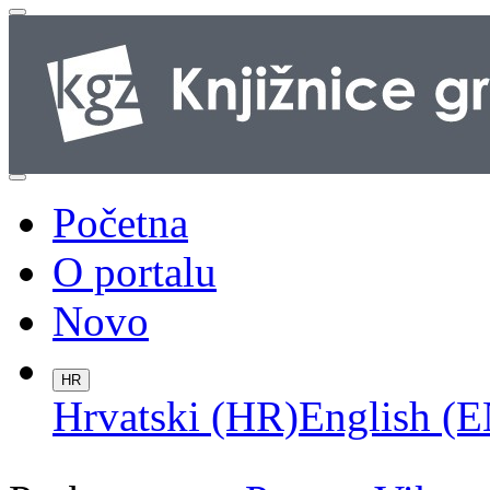
Početna
O portalu
Novo
HR
Hrvatski (HR)
English (E