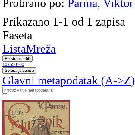
Probrano po:
Parma, Viktor 
Prikazano 1-1 od 1 zapisa
Faseta
Lista
Mreža
Po stranici: 50
10
25
50
100
Sortiranje zapisa
Glavni metapodatak (A->Z)