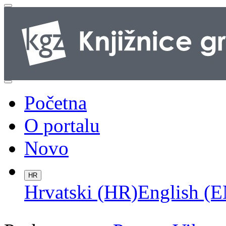
Početna
O portalu
Novo
HR
Hrvatski (HR)
English (E