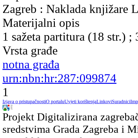
Zagreb : Naklada knjižare L
Materijalni opis
1 sažeta partitura (18 str.) ;
Vrsta građe
notna građa
urn:nbn:hr:287:099874
1
Izjava o pristupačnosti
O portalu
Uvjeti korištenja
Linkovi
Suradnici
Imp
Projekt Digitalizirana zagreba
sredstvima Grada Zagreba i Min