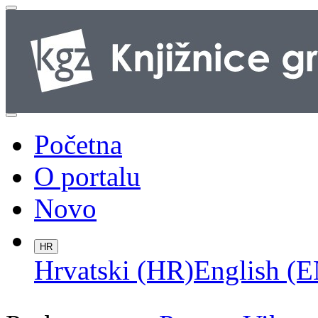
Početna
O portalu
Novo
HR
Hrvatski (HR)
English (E