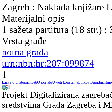
Zagreb : Naklada knjižare L
Materijalni opis
1 sažeta partitura (18 str.) ;
Vrsta građe
notna građa
urn:nbn:hr:287:099874
1
Izjava o pristupačnosti
O portalu
Uvjeti korištenja
Linkovi
Suradnici
Imp
Projekt Digitalizirana zagreba
sredstvima Grada Zagreba i Min