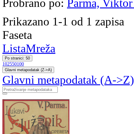
Probrano po:
Parma, Viktor 
Prikazano 1-1 od 1 zapisa
Faseta
Lista
Mreža
Po stranici: 50
10
25
50
100
Glavni metapodatak (Z->A)
Glavni metapodatak (A->Z)