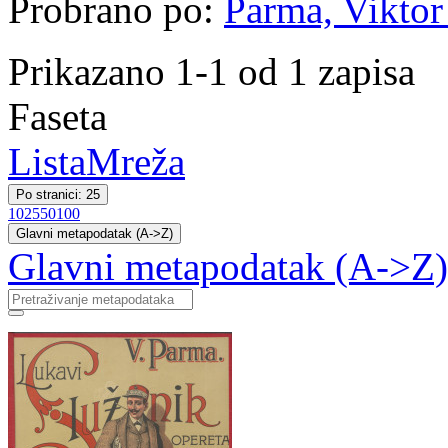
Probrano po:
Parma, Viktor 
Prikazano 1-1 od 1 zapisa
Faseta
Lista
Mreža
Po stranici: 25
10
25
50
100
Glavni metapodatak (A->Z)
Glavni metapodatak (A->Z)