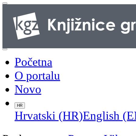
Početna
O portalu
Novo
HR
Hrvatski (HR)
English (E