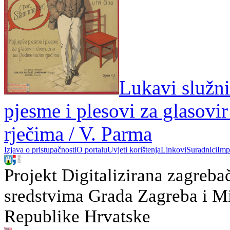
Lukavi služnik
pjesme i plesovi za glasov
rječima / V. Parma
Izjava o pristupačnosti
O portalu
Uvjeti korištenja
Linkovi
Suradnici
Imp
Projekt Digitalizirana zagreba
sredstvima Grada Zagreba i Min
Republike Hrvatske