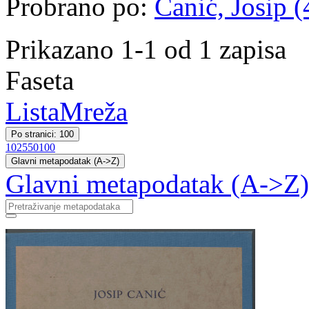
Probrano po:
Canić, Josip (
Prikazano 1-1 od 1 zapisa
Faseta
Lista
Mreža
Po stranici: 100
10
25
50
100
Glavni metapodatak (A->Z)
Glavni metapodatak (A->Z)