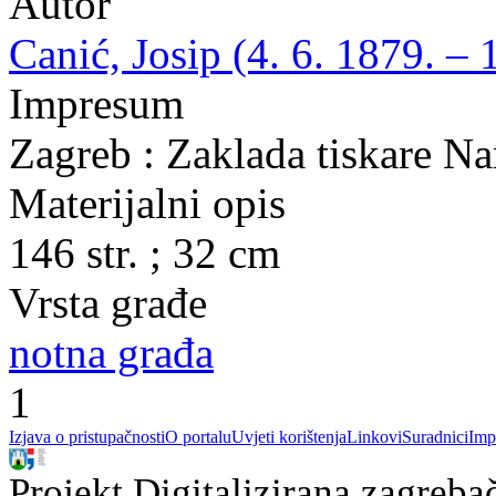
Autor
Canić, Josip (4. 6. 1879. – 
Impresum
Zagreb : Zaklada tiskare N
Materijalni opis
146 str. ; 32 cm
Vrsta građe
notna građa
1
Izjava o pristupačnosti
O portalu
Uvjeti korištenja
Linkovi
Suradnici
Imp
Projekt Digitalizirana zagreba