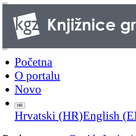
Početna
O portalu
Novo
HR
Hrvatski (HR)
English (E