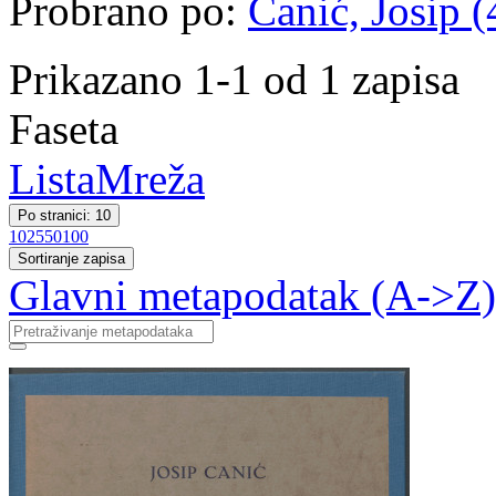
Probrano po:
Canić, Josip (
Prikazano 1-1 od 1 zapisa
Faseta
Lista
Mreža
Po stranici: 10
10
25
50
100
Sortiranje zapisa
Glavni metapodatak (A->Z)