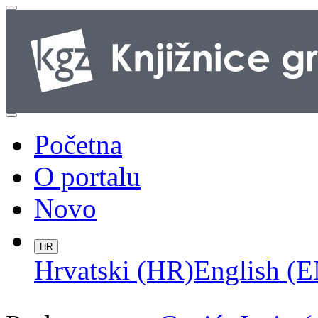
Početna
O portalu
Novo
HR
Hrvatski (HR)
English (E