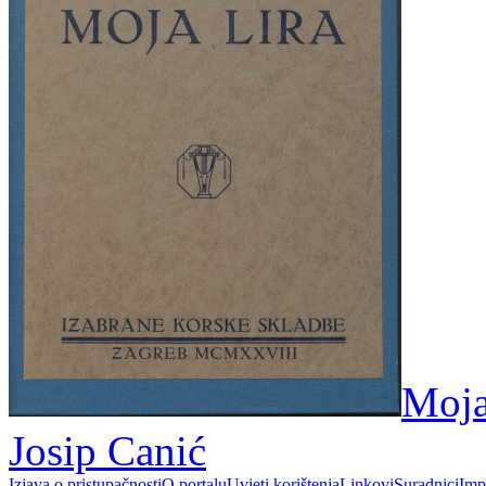
Moja 
Josip Canić
Izjava o pristupačnosti
O portalu
Uvjeti korištenja
Linkovi
Suradnici
Imp