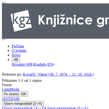
Početna
O portalu
Novo
HR
Hrvatski (HR)
English (EN)
Probrano po:
Kovačić, Viktor (28. 7. 1874. – 21. 10. 1924.)
Prikazano 1-1 od 1 zapisa
Faseta
Lista
Mreža
Po stranici: 100
10
25
50
100
Glavni metapodatak (Z->A)
Glavni metapodatak (A->Z)
Glavni metapodatak (Z->A)